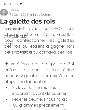
All Posts
Marie
All Posts
12 févr. 2024
1 min de lecture
La galette des rois
CP-CE1
Le lundi 12 février, les CP-CE1 sont 
Maternelles
allés au restaurant « Chez Gastille » 
CE2-CM1-CM2
pour confectionner les galettes 
Ecole
des rois qui étaient à gagner lors 
Portes Ouvertes
de la tombola du carnaval des rois.
Nous étions par groupe de 3-4 
enfants et nous avons réalisé 
chacun 2 galettes des rois. Voici les 
étapes de fabrication :
Se laver les mains, très 
important avant de cuisiner
Peser le beurre, il nous fallait 
100 grammes précisément