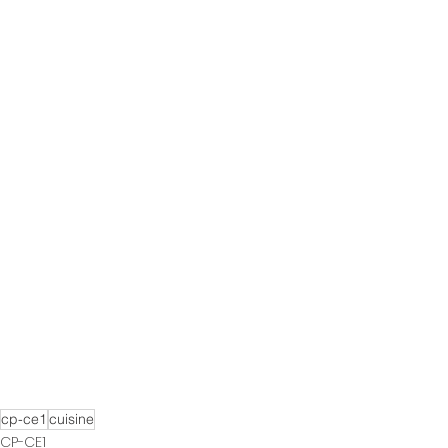
cp-ce1
cuisine
CP-CE1