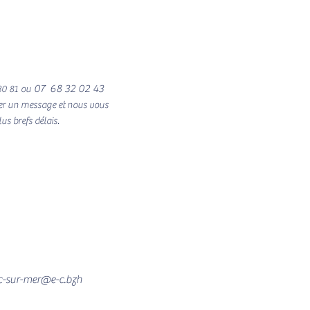
07 68 32 02 43
30 81
ou
ser un message et nous vous
us brefs délais.
ac-sur-mer@e-c.bzh