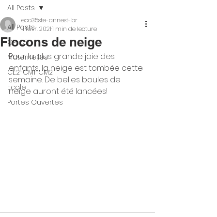
All Posts
eco35ste-annest-br
All Posts
11 févr. 2021
1 min de lecture
Flocons de neige
CP-CE1
Pour la plus grande joie des 
Maternelles
enfants, la neige est tombée cette 
CE2-CM1-CM2
semaine. De belles boules de 
Ecole
neige auront été lancées!
Portes Ouvertes