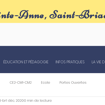
inte-Anne, Saint-Bria
ÉDUCATION ET PÉDAGOGIE
INFOS PRATIQUES
LA VIE 
s
CE2-CM1-CM2
Ecole
Portes Ouvertes
t-br
1 déc. 2020
0 min de lecture