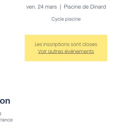
ven. 24 mars
  |  
Piscine de Dinard
Cycle piscine
Les inscriptions sont closes
Voir autres événements
ion
0
France