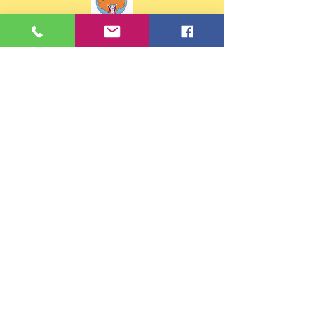
Contacts
Tel :
02 99 88 30 81
ou
07 68 32 02 43
Email:
eco35.ste-anne.st-briac-sur-
mer@e-c.bzh
Adresse
37 rue de Pleurtuit
35800 Saint-Briac