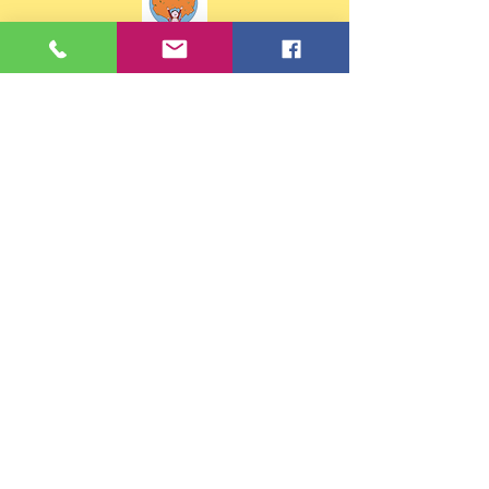
Contacts
Tel :
02 99 88 30 81
ou
07 68 32 02 43
Email:
eco35.ste-anne.st-briac-sur-
mer@e-c.bzh
Adresse
37 rue de Pleurtuit
35800 Saint-Briac