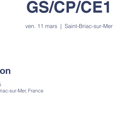
GS/CP/CE1
ven. 11 mars
  |  
Saint-Briac-sur-Mer
ion
5
riac-sur-Mer, France