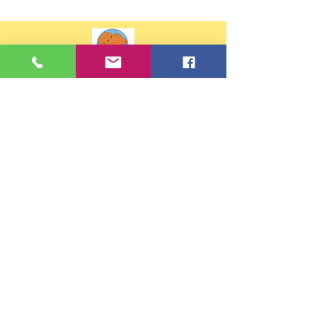
Contacts
Tel :
02 99 88 30 81
ou
07 68 32 02 43
Email:
eco35.ste-anne.st-briac-sur-
mer@e-c.bzh
Adresse
37 rue de Pleurtuit