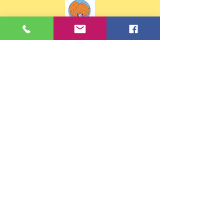
Contacts
Tel :
02 99 88 30 81
ou
07 68 32 02 43
Email:
eco35.ste-anne.st-briac-sur-
mer@e-c.bzh
Adresse
37 rue de Pleurtuit
35800 Saint-Briac