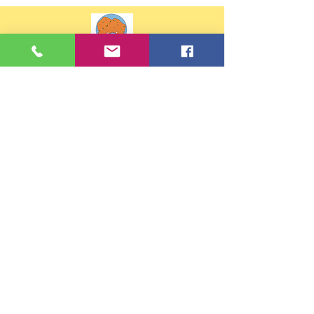
Contacts
Tel :
02 99 88 30 81
ou
07 68 32 02 43
Email:
eco35.ste-anne.st-briac-sur-
mer@e-c.bzh
Adresse
37 rue de Pleurtuit
35800 Saint-Briac