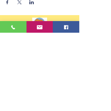
Contacts
Tel :
02 99 88 30 81
ou
07 68 32 02 43
Email:
eco35.ste-anne.st-briac-sur-
mer@e-c.bzh
Adresse