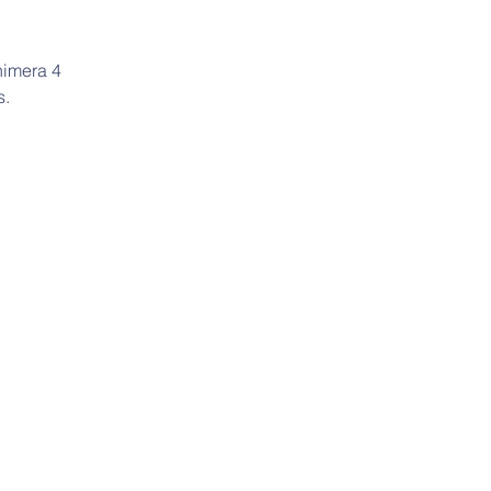
nimera 4
s.