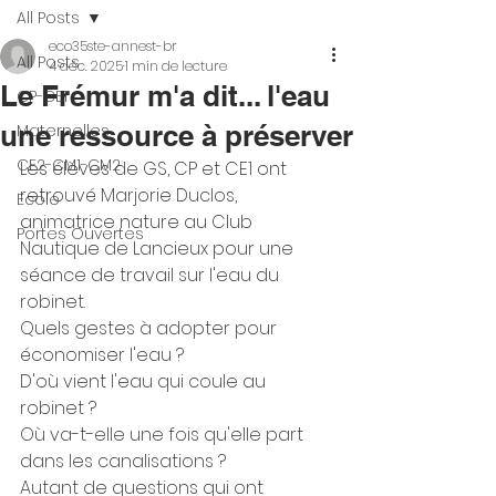
All Posts
eco35ste-annest-br
All Posts
4 déc. 2025
1 min de lecture
Le Frémur m'a dit... l'eau
CP-CE1
une ressource à préserver
Maternelles
CE2-CM1-CM2
Les élèves de GS, CP et CE1 ont 
retrouvé Marjorie Duclos, 
Ecole
animatrice nature au Club 
Portes Ouvertes
Nautique de Lancieux pour une 
séance de travail sur l'eau du 
robinet. 
Quels gestes à adopter pour 
économiser l'eau ? 
D'où vient l'eau qui coule au 
robinet ? 
Où va-t-elle une fois qu'elle part 
dans les canalisations ? 
Autant de questions qui ont 