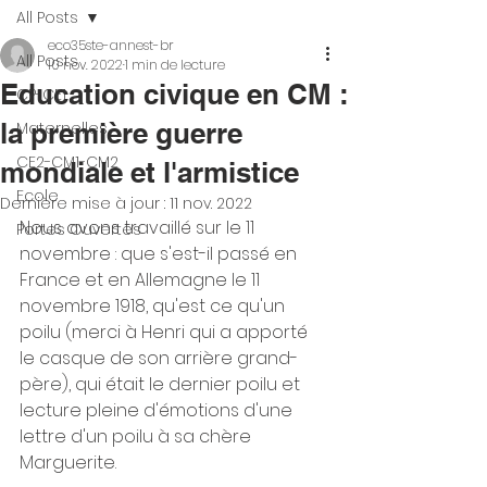
All Posts
eco35ste-annest-br
All Posts
10 nov. 2022
1 min de lecture
Education civique en CM :
CP-CE1
la première guerre
Maternelles
CE2-CM1-CM2
mondiale et l'armistice
Ecole
Dernière mise à jour :
11 nov. 2022
Nous avons travaillé sur le 11 
Portes Ouvertes
novembre : que s'est-il passé en 
France et en Allemagne le 11 
novembre 1918, qu'est ce qu'un 
poilu (merci à Henri qui a apporté 
le casque de son arrière grand-
père), qui était le dernier poilu et 
lecture pleine d'émotions d'une 
lettre d'un poilu à sa chère 
Marguerite.