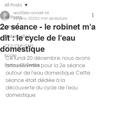
All Posts
eco35ste-annest-br
All Posts
22 janv. 2025
2 min de lecture
2e séance - le robinet m'a
CP-CE1
dit : le cycle de l'eau
Maternelles
CE2-CM1-CM2
domestique
Ecole
Ce lundi 20 décembre, nous avons 
Portes Ouvertes
accueilli Emilie pour la 2e séance 
autour de l'eau domestique. Cette 
séance était dédiée à la 
découverte du cycle de l'eau 
domestique. 